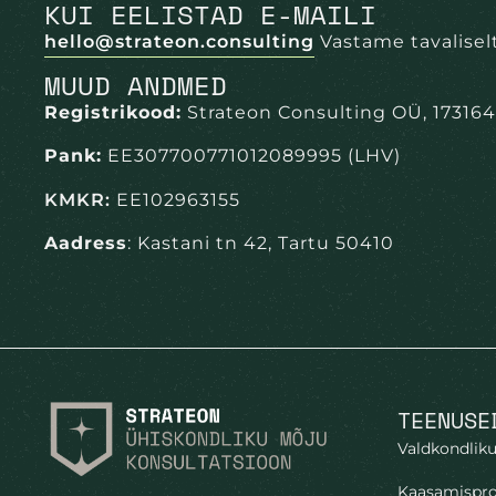
KUI EELISTAD E-MAILI
hello@strateon.consulting
Vastame tavalisel
MUUD ANDMED
Registrikood:
Strateon Consulting OÜ, 17316
Pank:
EE307700771012089995 (LHV)
KMKR:
EE102963155
Aadress
: Kastani tn 42, Tartu 50410
TEENUSE
Valdkondliku
Kaasamispro