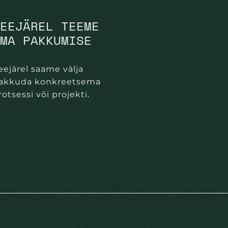
SEEJÄREL TEEME
OMA PAKKUMISE
eejärel saame välja
akkuda konkreetsema
rotsessi või projekti.