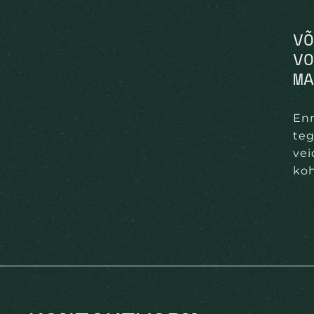
VÕ
VO
MA
En
teg
vei
koh