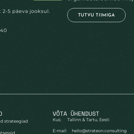
t 2-5 päeva jooksul.
TUTVU TIIMIGA
440
D
VÕTA ÜHENDUST
Kus: Tallinn & Tartu, Eesti
d strateegiad
E-mail:
hello@strateon.consulting
tsessid