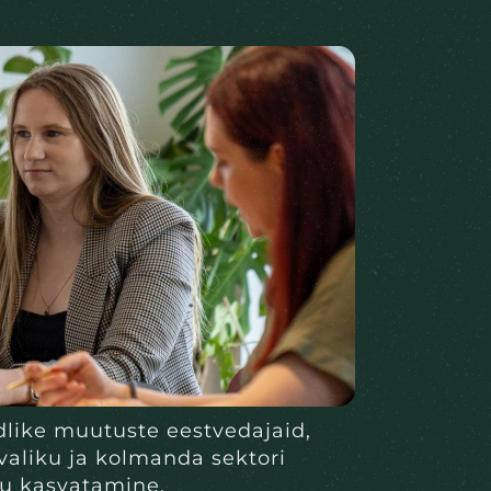
like muutuste eestvedajaid,
valiku ja kolmanda sektori
ju kasvatamine.