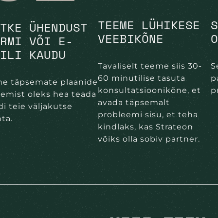
TEEME LÜHIKESE
TKE ÜHENDUST
VEEBIKÕNE
RMI VÕI E-
ILI KAUDU
Tavaliselt teeme siis 30-
S
60 minutilise tasuta
p
ne täpsemate plaanide
konsultatsioonikõne, et
p
emist oleks hea teada
avada täpsemalt
di teie väljakutse
probleemi sisu, et teha
ta.
kindlaks, kas Strateon
võiks olla sobiv partner.