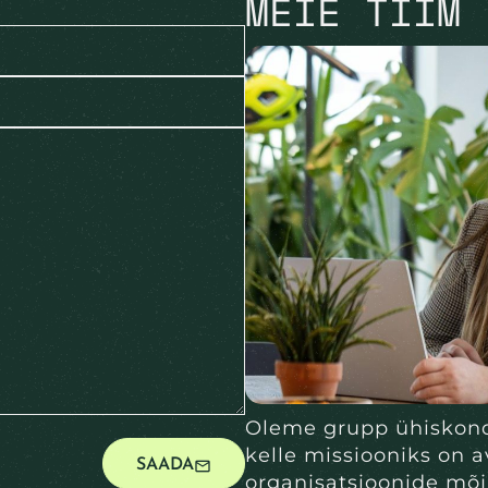
MEIE TIIM
Oleme grupp ühiskond
kelle missiooniks on a
SAADA
organisatsioonide mõ