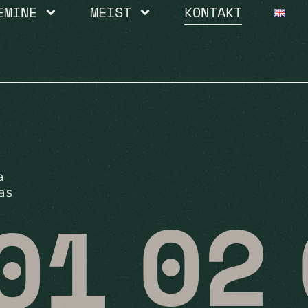
EMINE
MEIST
KONTAKT
a
as
02
01