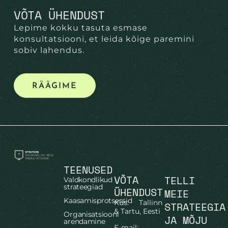
VÕTA ÜHENDUST
Lepime kokku tasuta esmase
konsultatsiooni, et leida kõige paremini
sobiv lahendus.
RÄÄGIME
TEENUSED
VÕTA
TELLI
Valdkondlikud
strateegiad
ÜHENDUST
MEIE
Kaasamisprotsessid
Kus: Tallinn
STRATEEGIA
& Tartu, Eesti
Organisatsiooni
JA MÕJU
arendamine
E-mail: