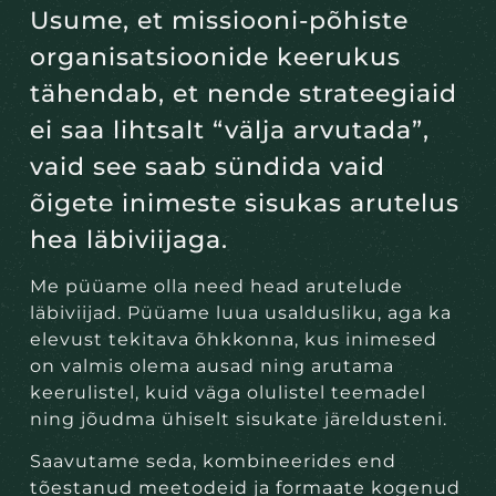
Usume, et missiooni-põhiste
organisatsioonide keerukus
tähendab, et nende strateegiaid
ei saa lihtsalt “välja arvutada”,
vaid see saab sündida vaid
õigete inimeste sisukas arutelus
hea läbiviijaga.
Me püüame olla need head arutelude
läbiviijad. Püüame luua usaldusliku, aga ka
elevust tekitava õhkkonna, kus inimesed
on valmis olema ausad ning arutama
keerulistel, kuid väga olulistel teemadel
ning jõudma ühiselt sisukate järeldusteni.
Saavutame seda, kombineerides end
tõestanud meetodeid ja formaate kogenud