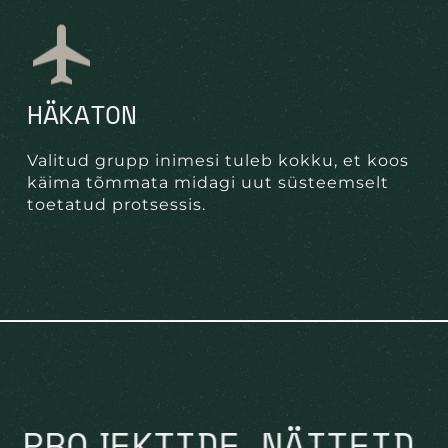
HÄKATON
Valitud grupp inimesi tuleb kokku, et koos
käima tõmmata midagi uut süsteemselt
toetatud protsessis.
PROJEKTIDE NÄITEID