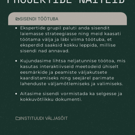
SISENDI TÖÖTUBA
Ekspertide grupil paluti anda sisendit
laiemasse strateegiasse ning meid kaasati
töötama välja ja läbi viima töötuba, et
eksperdid saaksid kokku leppida, millise
sisendi nad annavad.
Kujundasime lihtsa neljatunnise töötoa, mis
kasutas interaktiivseid meetodeid ühiselt
eesmärkide ja peamiste väljakutsete
kaardistamiseks ning seejärel parimate
lahenduste väljamõtlemiseks ja valimiseks.
Aitasime sisendi vormistada ka selgesse ja
kokkuvõtlikku dokumenti.
INSTITUUDI VÄLJASÕIT