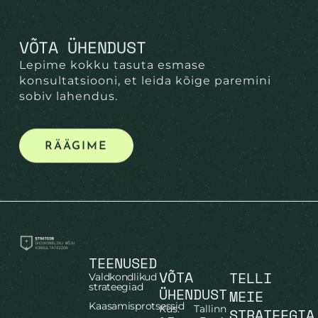
VÕTA ÜHENDUST
Lepime kokku tasuta esmase
konsultatsiooni, et leida kõige paremini
sobiv lahendus.
RÄÄGIME
TEENUSED
VÕTA
TELLI
Valdkondlikud
strateegiad
ÜHENDUST
MEIE
Kaasamisprotsessid
Kus: Tallinn
STRATEEGIA