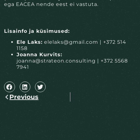
ega EACEA nende eest ei vastuta.
Lisainfo ja küsimused:
Ele Laks:
elelaks@gmail.com | +372 514
1158
Joanna Kurvits:
joanna@strateon.consulting | +372 5568
7941
Previous