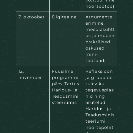
(kultuuriline
noorsootöö)
7. oktoober
Digitaalne
Argumente
erimine,
meediasuhtl
us ja muude
praktilised
oskused
mini-
töötoad.
12.
Füüsiline
Refleksioon
november
programmi
ja gruppide
päev Tartus
tuleviku
Haridus- ja
tegevusplaa
Teadusmini
nid ning
steeriumis
arutelud
Haridus- ja
Teadusminis
teeriumi
noortepoliit