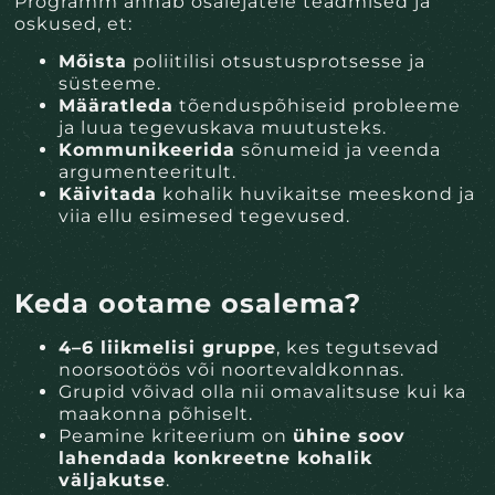
Programm annab osalejatele teadmised ja
oskused, et:
Mõista
poliitilisi otsustusprotsesse ja
süsteeme.
Määratleda
tõenduspõhiseid probleeme
ja luua tegevuskava muutusteks.
Kommunikeerida
sõnumeid ja veenda
argumenteeritult.
Käivitada
kohalik huvikaitse meeskond ja
viia ellu esimesed tegevused.
Keda ootame osalema?
4–6 liikmelisi gruppe
, kes tegutsevad
noorsootöös või noortevaldkonnas.
Grupid võivad olla nii omavalitsuse kui ka
maakonna põhiselt.
Peamine kriteerium on
ühine soov
lahendada konkreetne kohalik
väljakutse
.