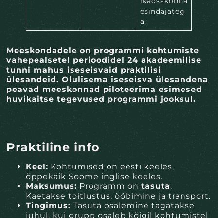
ikaosakonna
esindajateg
a.
Meeskondadele on programmi kohtumiste
vahepealsetel perioodidel 24 akadeemilise
tunni mahus iseseisvaid praktilisi
ülesandeid. Olulisema iseseisva ülesandena
peavad meeskonnad piloteerima esimesed
huvikaitse tegevused programmi jooksul.
Praktiline info
Keel:
Kohtumised on eesti keeles,
õppekäik Soome inglise keeles.
Maksumus:
Programm on
tasuta
.
Kaetakse toitlustus, ööbimine ja transport.
Tingimus:
Tasuta osalemine tagatakse
juhul, kui grupp osaleb kõigil kohtumistel