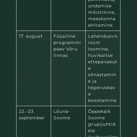
undamise
mõistmine,
meeskonna
ehitamine.
17. august
Füüsiline
Lahendusvis
programmi
iooni
päev Võru
loomine,
linnas
huvikaitse
ettepanekut
e
sõnastamin
e ja
tegevuskav
a
koostamine
22.–23.
Lõuna-
Õppekäik
september
Soome
Soome
grupijuhtid
ele