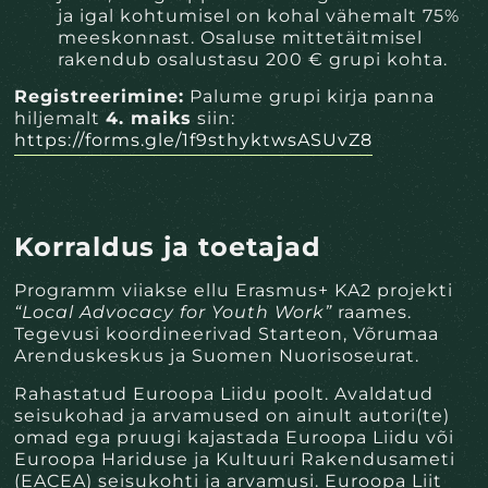
ja igal kohtumisel on kohal vähemalt 75%
meeskonnast. Osaluse mittetäitmisel
rakendub osalustasu 200 € grupi kohta.
Registreerimine:
Palume grupi kirja panna
hiljemalt
4. maiks
siin:
https://forms.gle/1f9sthyktwsASUvZ8
Korraldus ja toetajad
Programm viiakse ellu Erasmus+ KA2 projekti
“Local Advocacy for Youth Work”
raames.
Tegevusi koordineerivad Starteon, Võrumaa
Arenduskeskus ja Suomen Nuorisoseurat.
Rahastatud Euroopa Liidu poolt. Avaldatud
seisukohad ja arvamused on ainult autori(te)
omad ega pruugi kajastada Euroopa Liidu või
Euroopa Hariduse ja Kultuuri Rakendusameti
(EACEA) seisukohti ja arvamusi. Euroopa Liit