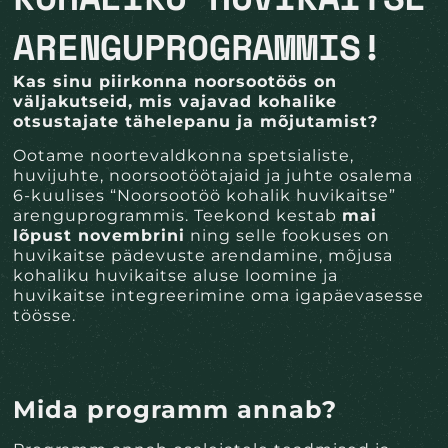
ARENGUPROGRAMMIS!
Kas sinu piirkonna noorsootöös on
väljakutseid, mis vajavad kohalike
otsustajate tähelepanu ja mõjutamist?
Ootame noortevaldkonna spetsialiste,
huvijuhte, noorsootöötajaid ja juhte osalema
6-kuulises “Noorsootöö kohalik huvikaitse”
arenguprogrammis. Teekond kestab
mai
lõpust novembrini
ning selle fookuses on
huvikaitse pädevuste arendamine, mõjusa
kohaliku huvikaitse aluse loomine ja
huvikaitse integreerimine oma igapäevasesse
töösse.
Mida programm annab?