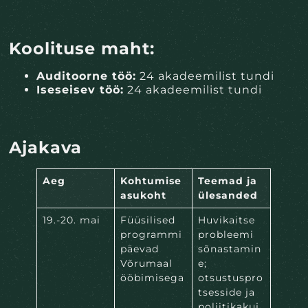
Koolituse maht:
Auditoorne töö:
24 akadeemilist tundi
Iseseisev töö:
24 akadeemilist tundi
Ajakava
Aeg
Kohtumise
Teemad ja
asukoht
ülesanded
19.-20. mai
Füüsilised
Huvikaitse
programmi
probleemi
päevad
sõnastamin
Võrumaal
e;
ööbimisega
otsustuspro
tsesside ja
poliitikakuj